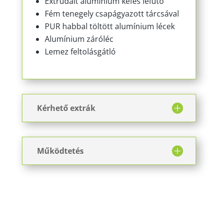
Extrudált alumínium kefés lefutó
Fém tenegely csapágyazott tárcsával
PUR habbal töltött alumínium lécek
Alumínium záróléc
Lemez feltolásgátló
Kérhető extrák
Működtetés