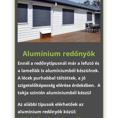
Alumínium redőnyök
Ennél a redőnytípusnál már a lefutó és
a lamellák is alumíniumból készülnek.
A lécek purhabbal töltöttek, a jó
szigetelőképesség elérése érdekében. A
tokja szintén alumíniumból készül
Az alábbi típusok elérhetőek az
alumínium redőnyök közül: