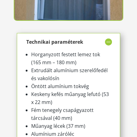
Technikai paraméterek
Horganyzott festett lemez tok
(165 mm – 180 mm)
Extrudált alumínium szerelőfedél
és vakolósín
Öntött alumínium tokvég
Keskeny kefés műanyag lefutó (53
x 22 mm)
Fém tenegely csapágyazott
tárcsával (40 mm)
Műanyag lécek (37 mm)
Alumínium záróléc