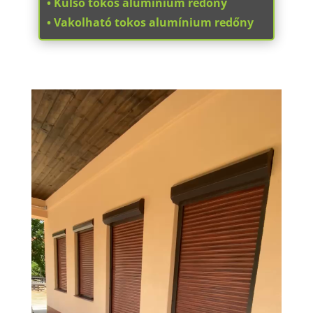
• Külső tokos alumínium redőny
• Vakolható tokos alumínium redőny