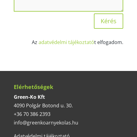
Kérés
Az
adatvédelmi tájékoztató
t elfogadom.
Elérhetőségek
Green-Ko Kft
4090 Polgár Botond u. 30.
+36 70 386 2393
info@greenkoarnyekolas.hu
Adatvédelmi tájékoztató