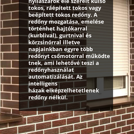
nyílászárók elé szerelt külső
tokos, ráépített tokos vagy
beépített tokos redőny. A
redőny mozgatása, emelése
történhet
hajtókarral
(kurblival),
gurtnival és
körzsinórral illetve
napjainkban egyre több
redőnyt csőmotorral
működte
tnek, ami lehetővé teszi a
redőnyhasználat
automatizálását. Az
intelligens
házak
elképzelhetetlenek
redőny nélkül.