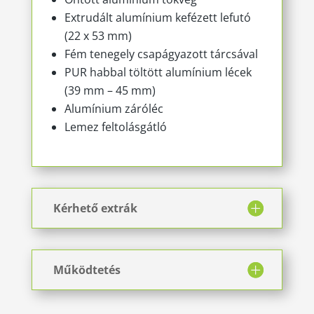
Extrudált alumínium kefézett lefutó
(22 x 53 mm)
Fém tenegely csapágyazott tárcsával
PUR habbal töltött alumínium lécek
(39 mm – 45 mm)
Alumínium záróléc
Lemez feltolásgátló
Kérhető extrák
Működtetés