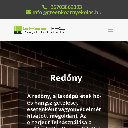
+36703862393
info@greenkoarnyekolas.hu
Redőny
A
redőny
,
a lakóépületek hő-
és hangszigetelését,
esetenként vagyonvédelmét
hivatott megoldani. Az
elterjedt felhasználása a