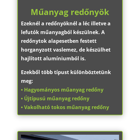
Műanyag redőnyök
Ezeknél a redőnyöknél a léc illetve a
lefutók műanyagból készülnek. A
redőnytok alapesetben festett
horganyzott vaslemez, de készülhet
hajlított alumíniumból is.
Ezekből több típust különböztetünk
meg:
• Hagyományos műanyag redőny
• Újtípusú műanyag redőny
• Vakolható tokos műanyag redőny