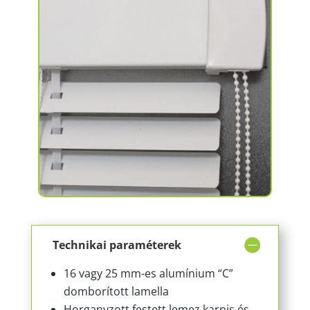
Technikai paraméterek
16 vagy 25 mm-es alumínium “C”
domborított lamella
Horganyzott festett lemez karnis és