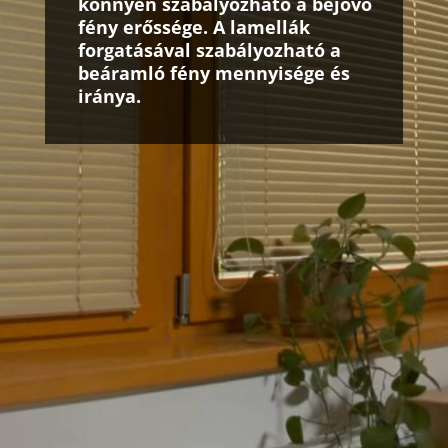
könnyen s
zabályozható a bejövő
fény erőssége
. A lamellák
forgatásával
szabályozható a
beáramló fény mennyisége és
iránya
.