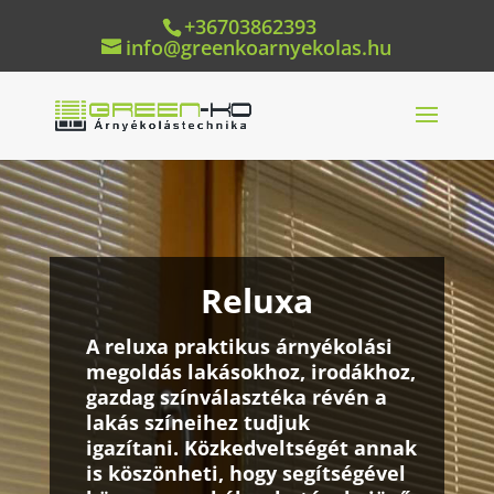
+36703862393
info@greenkoarnyekolas.hu
Reluxa
A reluxa
praktikus árnyékolási
megoldás
lakásokhoz, irodákhoz,
gazdag színválasztéka révén a
lakás színeihez tudjuk
igazítani
.
Közkedveltségét annak
is köszönheti, hogy
segítségével