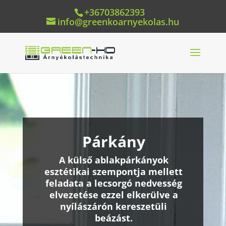
+36703862393
info@greenkoarnyekolas.hu
Párkány
A külső ablakpárkányok
esztétikai szempontja mellett
feladata a lecsorgó nedvesség
elvezetése ezzel elkerülve a
nyílászárón kereszetüli
beázást.