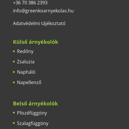
+36 70 386 2393
info@greenkoarnyekolas.hu
Adatvédelmi tájékoztató
Külső árnyékolók
Redőny
Zsaluzia
Napháló
Napellenző
Belső árnyékolók
Pliszéfüggöny
Szalagfüggöny