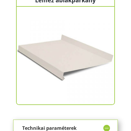
Lemez ablakpárkány
Technikai paraméterek